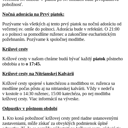
pobožnosť.
Nočná adorácia na Prvý piatok:
Pozývame vás všetkých aj tento prvý piatok na nočnú adoráciu od
večernej sv. omše do polnoci. Adorácia bude v refektári. O 21:00
a o polnoci sa pomodlíme ruženec a zakončíme eucharistickým
požehnaním. Pozývame k spoločnej modlitbe.
Krížové cesty
Krížové cesty v našom chráme budú bývať každý
piatok
pôstneho
obdobia a to
o 17:45.
Krížové cesty na Nitrianskej Kalvárii
Krížové cesty spojené s katechézou a modlitbou sv. ruženca sa
modlíme počas pôstu aj na nitrianskej kalvárii. Vždy v nedeľu
v kostole o 14:30 ruženec, 15:00 katechéza, po nej modlitba
krížovej cesty. Viac informácií na výveske.
Odpustky v pôstnom období
1.
Kto koná pobožnosť krížovej cesty pred riadne ustanovenými
zastaveniami, môže získať za obvyklých podmienok úplné