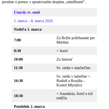
prosíme o pomoc s upratovaním skupinu „miništranti“.
Úmysly sv. omší
1. marca – 8. marca 2026
Nedeľa 1. marca
Za Božie požehnanie pre
7:00
Martinu
8:30
+ Jozef
10:00
Za farnosť
11:30
Sv. omša v maďarčine
Sv. omša v latinčine +
16:30
Rudolf a Rozália –
Kostol Mlynárce
+ Anastázia, Jozef a ich
18:30
rodičia
Pondelok 2. marca