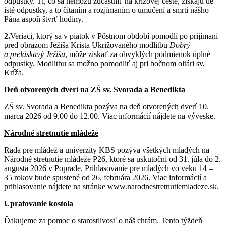
odpustky. Tí, čo sa nemôžu zúčastniť na krížovej ceste, získajú tie
isté odpustky, a to čítaním a rozjímaním o umučení a smrti nášho
Pána aspoň štvrť hodiny.
2.
Veriaci, ktorý sa v piatok v Pôstnom období pomodlí po prijímaní
pred obrazom Ježiša Krista Ukrižovaného modlitbu
Dobrý
a preláskavý Ježišu
, môže získať za obvyklých podmienok úplné
odpustky. Modlitbu sa možno pomodliť aj pri bočnom oltári sv.
Kríža.
Deň otvorených dverí na ZŠ sv. Svorada a Benedikta
ZŠ sv. Svorada a Benedikta pozýva na deň otvorených dverí 10.
marca 2026 od 9.00 do 12.00. Viac informácií nájdete na výveske.
Národné stretnutie mládeže
Rada pre mládež a univerzity KBS pozýva všetkých mladých na
Národné stretnutie mládeže P26, ktoré sa uskutoční od 31. júla do 2.
augusta 2026 v Poprade. Prihlasovanie pre mladých vo veku 14 –
35 rokov bude spustené od 26. februára 2026. Viac informácií a
prihlasovanie nájdete na stránke www.narodnestretnutiemladeze.sk.
Upratovanie kostola
Ďakujeme za pomoc o starostlivosť o náš chrám. Tento týždeň