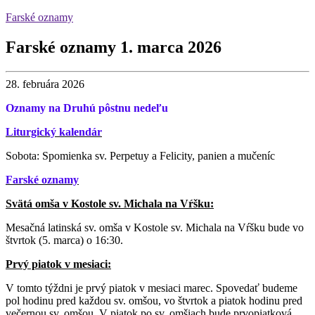
Farské oznamy
Farské oznamy 1. marca 2026
28. februára 2026
Oznamy na Druhú pôstnu nedeľu
Liturgický kalendár
Sobota: Spomienka sv. Perpetuy a Felicity, panien a mučeníc
Farské oznamy
Svätá omša v Kostole sv. Michala na Vŕšku:
Mesačná latinská sv. omša v Kostole sv. Michala na Vŕšku bude vo
štvrtok (5. marca) o 16:30.
Prvý piatok v mesiaci:
V tomto týždni je prvý piatok v mesiaci marec. Spovedať budeme
pol hodinu pred každou sv. omšou, vo štvrtok a piatok hodinu pred
večernou sv. omšou. V piatok po sv. omšiach bude prvopiatková