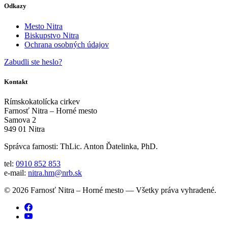
Odkazy
Mesto Nitra
Biskupstvo Nitra
Ochrana osobných údajov
Zabudli ste heslo?
Kontakt
Rímskokatolícka cirkev
Farnosť Nitra – Horné mesto
Samova 2
949 01 Nitra
Správca farnosti: ThLic. Anton Ďatelinka, PhD.
tel:
0910 852 853
e-mail:
nitra.hm@nrb.sk
© 2026 Farnosť Nitra – Horné mesto — Všetky práva vyhradené.