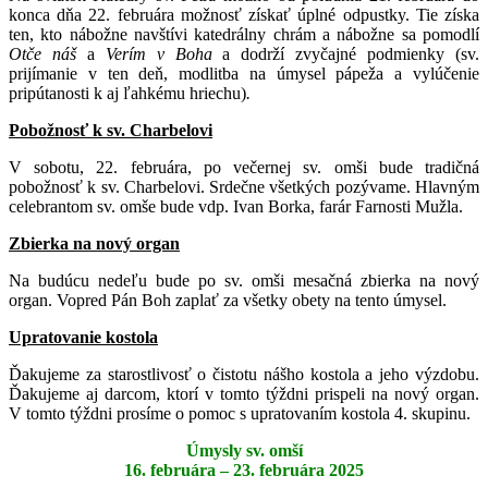
konca dňa 22. februára možnosť získať úplné odpustky. Tie získa
ten, kto nábožne navštívi katedrálny chrám a nábožne sa pomodlí
Otče náš
a
Verím v Boha
a dodrží zvyčajné podmienky (sv.
prijímanie v ten deň, modlitba na úmysel pápeža a vylúčenie
pripútanosti k aj ľahkému hriechu)
.
Pobožnosť k sv. Charbelovi
V sobotu, 22. februára, po večernej sv. omši bude tradičná
pobožnosť k sv. Charbelovi. Srdečne všetkých pozývame. Hlavným
celebrantom sv. omše bude vdp. Ivan Borka, farár Farnosti Mužla.
Zbierka na nový organ
Na budúcu nedeľu bude po sv. omši mesačná zbierka na nový
organ. Vopred Pán Boh zaplať za všetky obety na tento úmysel.
Upratovanie kostola
Ďakujeme za starostlivosť o čistotu nášho kostola a jeho výzdobu.
Ďakujeme aj darcom, ktorí v tomto týždni prispeli na nový organ.
V tomto týždni prosíme o pomoc s upratovaním kostola 4. skupinu.
Úmysly sv. omší
16. februára – 23. februára 2025