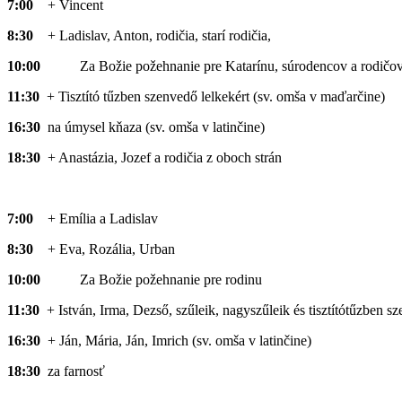
7:00
+ Vincent
8:30
+ Ladislav, Anton, rodičia, starí rodičia,
10:00
Za Božie požehnanie pre Katarínu, súrodencov a rodičo
11:30
+ Tisztító tűzben szenvedő lelkekért (sv. omša v maďarčine)
16:30
na úmysel kňaza (sv. omša v latinčine)
18:30
+ Anastázia, Jozef a rodičia z oboch strán
7:00
+ Emília a Ladislav
8:30
+ Eva, Rozália, Urban
10:00
Za Božie požehnanie pre rodinu
11:30
+ István, Irma, Dezső, szűleik, nagyszűleik és tisztítótűzben s
16:30
+ Ján, Mária, Ján, Imrich (sv. omša v latinčine)
18:30
za farnosť