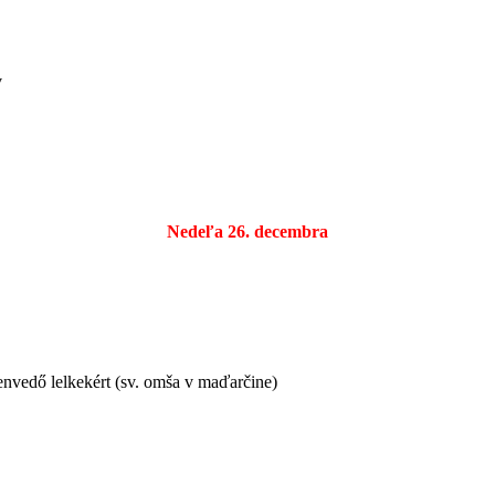
v
Nedeľa 26. decembra
zenvedő lelkekért (sv. omša v maďarčine)