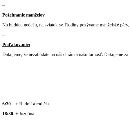
–
Požehnanie manželov
Na budúcu nedeľu, na sviatok sv. Rodiny pozývame manželské páry, ab
–
Poďakovanie:
Ďakujeme, že nezabúdate na náš chrám a našu farnosť. Ďakujeme za vš
6:30
+ Rudolf a rodičia
18:30
+ Jozefína