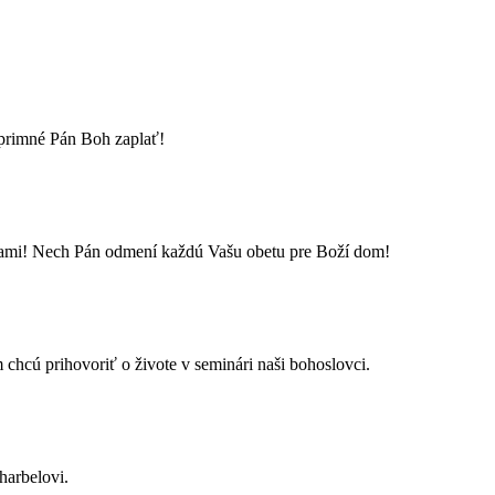
úprimné Pán Boh zaplať!
ocami! Nech Pán odmení každú Vašu obetu pre Boží dom!
 chcú prihovoriť o živote v seminári naši bohoslovci.
harbelovi.