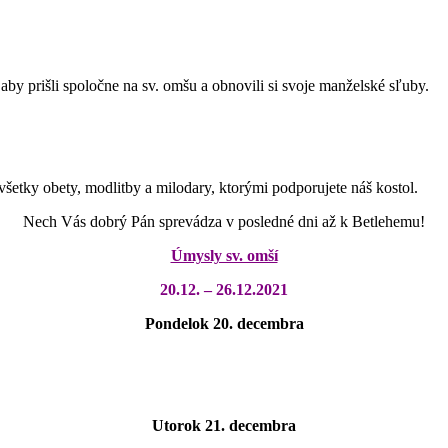
y prišli spoločne na sv. omšu a obnovili si svoje manželské sľuby.
etky obety, modlitby a milodary, ktorými podporujete náš kostol.
Nech Vás dobrý Pán sprevádza v posledné dni až k Betlehemu!
Úmysly sv. omší
20.12. – 26.12.2021
Pondelok 20. decembra
Utorok 21. decembra