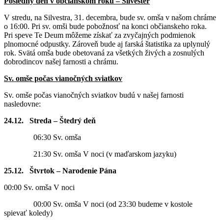
Posledný deň v občianskom roku – Silvester
V stredu, na Silvestra, 31. decembra, bude sv. omša v našom chráme
o 16:00. Pri sv. omši bude pobožnosť na konci občianskeho roka.
Pri speve Te Deum môžeme získať za zvyčajných podmienok
plnomocné odpustky. Zároveň bude aj farská štatistika za uplynulý
rok. Svätá omša bude obetovaná za všetkých živých a zosnulých
dobrodincov našej farnosti a chrámu.
Sv. omše počas vianočných sviatkov
Sv. omše počas vianočných sviatkov budú v našej farnosti
nasledovne:
24.12. Streda – Štedrý deň
06:30 Sv. omša
21:30 Sv. omša V noci (v maďarskom jazyku)
25.12. Štvrtok – Narodenie Pána
00:00 Sv. omša V noci
00:00 Sv. omša V noci (od 23:30 budeme v kostole
spievať koledy)