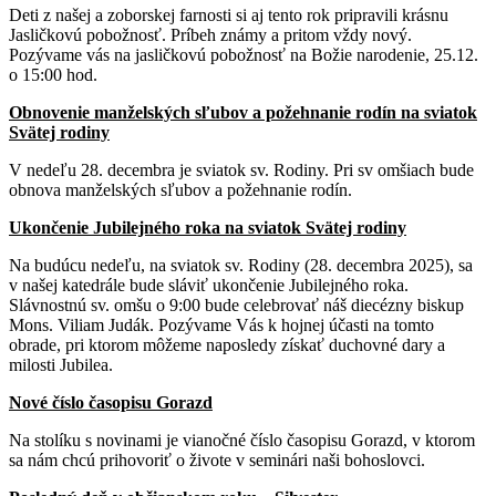
Deti z našej a zoborskej farnosti si aj tento rok pripravili krásnu
Jasličkovú pobožnosť. Príbeh známy a pritom vždy nový.
Pozývame vás na jasličkovú pobožnosť na Božie narodenie, 25.12.
o 15:00 hod.
Obnovenie manželských sľubov a požehnanie rodín na sviatok
Svätej rodiny
V nedeľu 28. decembra je sviatok sv. Rodiny. Pri sv omšiach bude
obnova manželských sľubov a požehnanie rodín.
Ukončenie Jubilejného roka na sviatok Svätej rodiny
Na budúcu nedeľu, na sviatok sv. Rodiny (28. decembra 2025), sa
v našej katedrále bude sláviť ukončenie Jubilejného roka.
Slávnostnú sv. omšu o 9:00 bude celebrovať náš diecézny biskup
Mons. Viliam Judák. Pozývame Vás k hojnej účasti na tomto
obrade, pri ktorom môžeme naposledy získať duchovné dary a
milosti Jubilea.
Nové číslo časopisu Gorazd
Na stolíku s novinami je vianočné číslo časopisu Gorazd, v ktorom
sa nám chcú prihovoriť o živote v seminári naši bohoslovci.