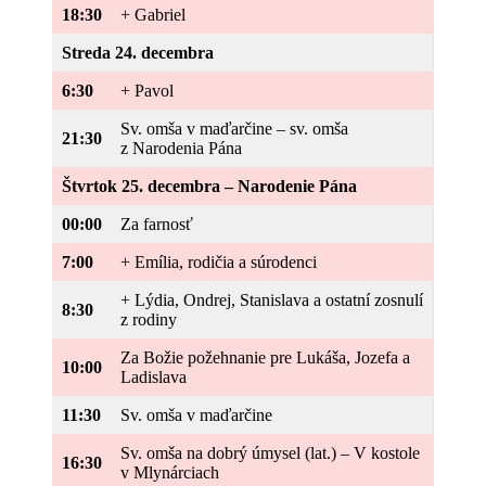
18:30
+ Gabriel
Streda 24
. decembra
6:30
+ Pavol
Sv. omša v maďarčine – sv. omša
21:30
z Narodenia Pána
Štvrtok 25. decembra – Narodenie Pána
00:00
Za farnosť
7:00
+ Emília, rodičia a súrodenci
+ Lýdia, Ondrej, Stanislava a ostatní zosnulí
8:30
z rodiny
Za Božie požehnanie pre Lukáša, Jozefa a
10:00
Ladislava
11:30
Sv. omša v maďarčine
Sv. omša na dobrý úmysel (lat.) – V kostole
16:30
v Mlynárciach