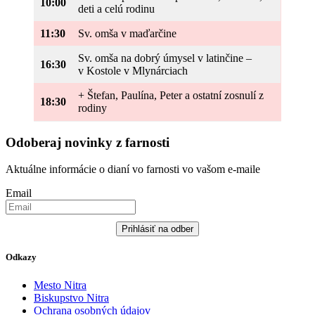
10:00
deti a celú rodinu
11:30
Sv. omša v maďarčine
Sv. omša na dobrý úmysel v latinčine –
16:30
v Kostole v Mlynárciach
+ Štefan, Paulína, Peter a ostatní zosnulí z
18:30
rodiny
Odoberaj novinky z farnosti
Aktuálne informácie o dianí vo farnosti vo vašom e-maile
Email
Prihlásiť na odber
Odkazy
Mesto Nitra
Biskupstvo Nitra
Ochrana osobných údajov