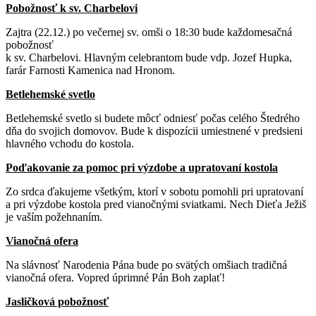
Pobožnosť k sv. Charbelovi
Zajtra (22.12.) po večernej sv. omši o 18:30 bude každomesačná
pobožnosť
k sv. Charbelovi. Hlavným celebrantom bude vdp. Jozef Hupka,
farár Farnosti Kamenica nad Hronom.
Betlehemské svetlo
Betlehemské svetlo si budete môcť odniesť počas celého Štedrého
dňa do svojich domovov. Bude k dispozícii umiestnené v predsieni
hlavného vchodu do kostola.
Poďakovanie za pomoc pri výzdobe a upratovaní kostola
Zo srdca ďakujeme všetkým, ktorí v sobotu pomohli pri upratovaní
a pri výzdobe kostola pred vianočnými sviatkami. Nech Dieťa Ježiš
je vaším požehnaním.
Vianočná ofera
Na slávnosť Narodenia Pána bude po svätých omšiach tradičná
vianočná ofera. Vopred úprimné Pán Boh zaplať!
Jasličková pobožnosť