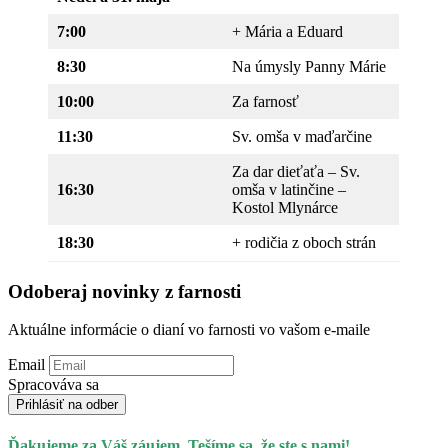
7:00
+ Mária a Eduard
8:30
Na úmysly Panny Márie
10:00
Za farnosť
11:30
Sv. omša v maďarčine
Za dar dieťaťa – Sv.
16:30
omša v latinčine –
Kostol Mlynárce
18:30
+ rodičia z oboch strán
Odoberaj novinky z farnosti
Aktuálne informácie o dianí vo farnosti vo vašom e-maile
Email
Spracováva sa
Prihlásiť na odber
Ďakujeme za Váš záujem. Tešíme sa, že ste s nami!