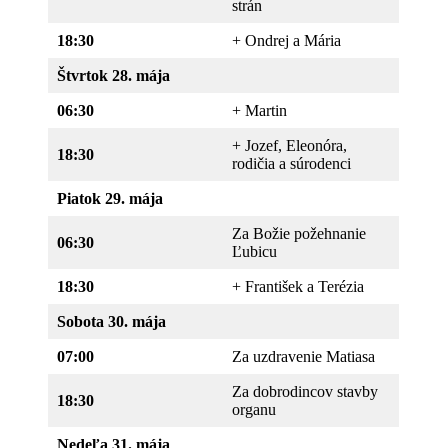
strán
18:30
+ Ondrej a Mária
Štvrtok 28. mája
06:30
+ Martin
+ Jozef, Eleonóra,
18:30
rodičia a súrodenci
Piatok 29. mája
Za Božie požehnanie
06:30
Ľubicu
18:30
+ František a Terézia
Sobota 30. mája
07:00
Za uzdravenie Matiasa
Za dobrodincov stavby
18:30
organu
Nedeľa 31. mája