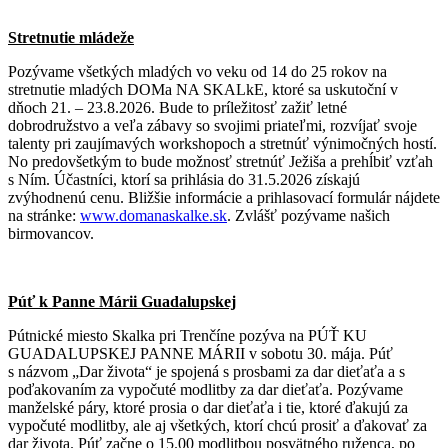
Stretnutie mládeže
Pozývame všetkých mladých vo veku od 14 do 25 rokov na
stretnutie mladých DOMa NA SKALkE, ktoré sa uskutoční v
dňoch 21. – 23.8.2026. Bude to príležitosť zažiť letné
dobrodružstvo a veľa zábavy so svojimi priateľmi, rozvíjať svoje
talenty pri zaujímavých workshopoch a stretnúť výnimočných hostí.
No predovšetkým to bude možnosť stretnúť Ježiša a prehĺbiť vzťah
s Ním. Účastníci, ktorí sa prihlásia do 31.5.2026 získajú
zvýhodnenú cenu. Bližšie informácie a prihlasovací formulár nájdete
na stránke:
www.domanaskalke.sk
. Zvlášť pozývame našich
birmovancov.
Púť k Panne Márii Guadalupskej
Pútnické miesto Skalka pri Trenčíne pozýva na PÚŤ KU
GUADALUPSKEJ PANNE MÁRII v sobotu 30. mája. Púť
s názvom „Dar života“ je spojená s prosbami za dar dieťaťa a s
poďakovaním za vypočuté modlitby za dar dieťaťa. Pozývame
manželské páry, ktoré prosia o dar dieťaťa i tie, ktoré ďakujú za
vypočuté modlitby, ale aj všetkých, ktorí chcú prosiť a ďakovať za
dar života. Púť začne o 15.00 modlitbou posvätného ruženca, po