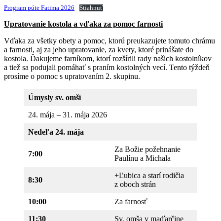
Program púte Fatima 2026
Stiahnuť
Upratovanie kostola a vďaka za pomoc farnosti
Vďaka za všetky obety a pomoc, ktorú preukazujete tomuto chrámu
a farnosti, aj za jeho upratovanie, za kvety, ktoré prinášate do
kostola. Ďakujeme farníkom, ktorí rozšírili rady našich kostolníkov
a tiež sa podujali pomáhať s praním kostolných vecí. Tento týždeň
prosíme o pomoc s upratovaním 2. skupinu.
Úmysly sv. omší
24. mája – 31. mája 2026
Nedeľa 24. mája
Za Božie požehnanie
7:00
Paulínu a Michala
+Ľubica a starí rodičia
8:30
z oboch strán
10:00
Za farnosť
11:30
Sv. omša v maďarčine