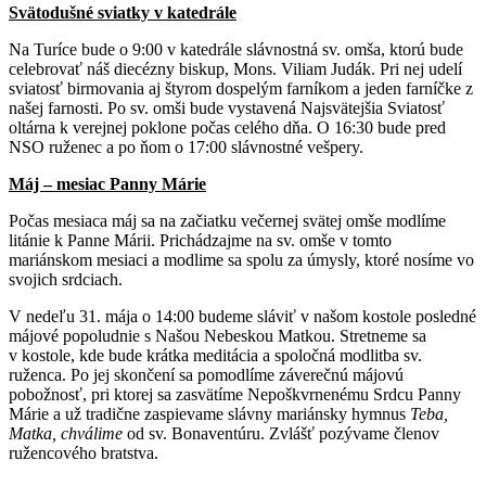
Svätodušné sviatky v katedrále
Na Turíce bude o 9:00 v katedrále slávnostná sv. omša, ktorú bude
celebrovať náš diecézny biskup, Mons. Viliam Judák. Pri nej udelí
sviatosť birmovania aj štyrom dospelým farníkom a jeden farníčke z
našej farnosti. Po sv. omši bude vystavená Najsvätejšia Sviatosť
oltárna k verejnej poklone počas celého dňa. O 16:30 bude pred
NSO ruženec a po ňom o 17:00 slávnostné vešpery.
Máj – mesiac Panny Márie
Počas mesiaca máj sa na začiatku večernej svätej omše modlíme
litánie k Panne Márii. Prichádzajme na sv. omše v tomto
mariánskom mesiaci a modlime sa spolu za úmysly, ktoré nosíme vo
svojich srdciach.
V nedeľu 31. mája o 14:00 budeme sláviť v našom kostole posledné
májové popoludnie s Našou Nebeskou Matkou. Stretneme sa
v kostole, kde bude krátka meditácia a spoločná modlitba sv.
ruženca. Po jej skončení sa pomodlíme záverečnú májovú
pobožnosť, pri ktorej sa zasvätíme Nepoškvrnenému Srdcu Panny
Márie a už tradične zaspievame slávny mariánsky hymnus
Teba,
Matka, chválime
od sv. Bonaventúru. Zvlášť pozývame členov
ružencového bratstva.