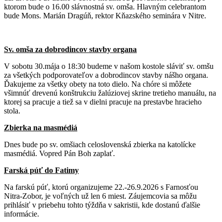
ktorom bude o 16.00 slávnostná sv. omša. Hlavným celebrantom
bude Mons. Marián Dragúň, rektor Kňazského seminára v Nitre.
Sv. omša za dobrodincov stavby organa
V sobotu 30.mája o 18:30 budeme v našom kostole sláviť sv. omšu
za všetkých podporovateľov a dobrodincov stavby nášho organa.
Ďakujeme za všetky obety na toto dielo. Na chóre si môžete
všimnúť drevenú konštrukciu žalúziovej skrine tretieho manuálu, na
ktorej sa pracuje a tiež sa v dielni pracuje na prestavbe hracieho
stola.
Zbierka na masmédiá
Dnes bude po sv. omšiach celoslovenská zbierka na katolícke
masmédiá. Vopred Pán Boh zaplať.
Farská púť do Fatimy
Na farskú púť, ktorú organizujeme 22.-26.9.2026 s Farnosťou
Nitra-Zobor, je voľných už len 6 miest. Záujemcovia sa môžu
prihlásiť v priebehu tohto týždňa v sakristii, kde dostanú ďalšie
informácie.