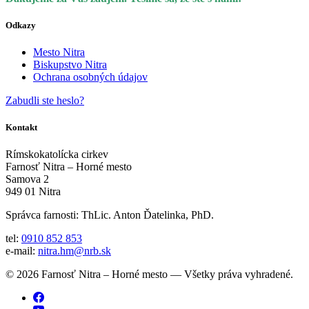
Odkazy
Mesto Nitra
Biskupstvo Nitra
Ochrana osobných údajov
Zabudli ste heslo?
Kontakt
Rímskokatolícka cirkev
Farnosť Nitra – Horné mesto
Samova 2
949 01 Nitra
Správca farnosti: ThLic. Anton Ďatelinka, PhD.
tel:
0910 852 853
e-mail:
nitra.hm@nrb.sk
© 2026 Farnosť Nitra – Horné mesto — Všetky práva vyhradené.