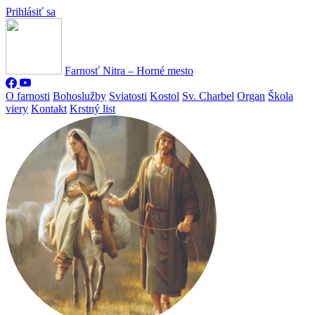
Prihlásiť sa
Farnosť Nitra – Horné mesto
O farnosti
Bohoslužby
Sviatosti
Kostol
Sv. Charbel
Organ
Škola
viery
Kontakt
Krstný list