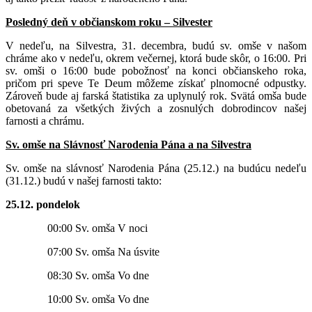
Posledný deň v občianskom roku – Silvester
V nedeľu, na Silvestra, 31. decembra, budú sv. omše v našom
chráme ako v nedeľu, okrem večernej, ktorá bude skôr, o 16:00. Pri
sv. omši o 16:00 bude pobožnosť na konci občianskeho roka,
pričom pri speve Te Deum môžeme získať plnomocné odpustky.
Zároveň bude aj farská štatistika za uplynulý rok. Svätá omša bude
obetovaná za všetkých živých a zosnulých dobrodincov našej
farnosti a chrámu.
Sv. omše na Slávnosť Narodenia Pána a na Silvestra
Sv. omše na slávnosť Narodenia Pána (25.12.) na budúcu nedeľu
(31.12.) budú v našej farnosti takto:
25.12. pondelok
00:00 Sv. omša V noci
07:00 Sv. omša Na úsvite
08:30 Sv. omša Vo dne
10:00 Sv. omša Vo dne