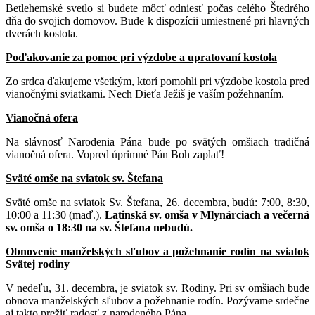
Betlehemské svetlo si budete môcť odniesť počas celého Štedrého
dňa do svojich domovov. Bude k dispozícii umiestnené pri hlavných
dverách kostola.
Poďakovanie za pomoc pri výzdobe a upratovaní kostola
Zo srdca ďakujeme všetkým, ktorí pomohli pri výzdobe kostola pred
vianočnými sviatkami. Nech Dieťa Ježiš je vaším požehnaním.
Vianočná ofera
Na slávnosť Narodenia Pána bude po svätých omšiach tradičná
vianočná ofera. Vopred úprimné Pán Boh zaplať!
Sväté omše na sviatok sv. Štefana
Sväté omše na sviatok Sv. Štefana, 26. decembra, budú: 7:00, 8:30,
10:00 a 11:30 (maď.).
Latinská sv. omša v Mlynárciach a večerná
sv. omša o 18:30 na sv. Štefana nebudú.
Obnovenie manželských sľubov a požehnanie rodín na sviatok
Svätej rodiny
V nedeľu, 31. decembra, je sviatok sv. Rodiny. Pri sv omšiach bude
obnova manželských sľubov a požehnanie rodín. Pozývame srdečne
aj takto prežiť radosť z narodeného Pána.