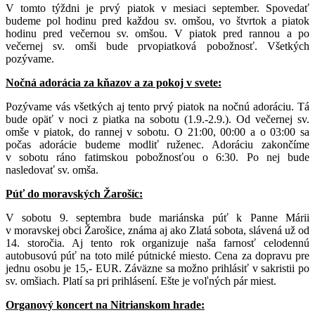
V tomto týždni je prvý piatok v mesiaci september. Spovedať
budeme pol hodinu pred každou sv. omšou, vo štvrtok a piatok
hodinu pred večernou sv. omšou. V piatok pred rannou a po
večernej sv. omši bude prvopiatková pobožnosť. Všetkých
pozývame.
Nočná adorácia za kňazov a za pokoj v svete:
Pozývame vás všetkých aj tento prvý piatok na nočnú adoráciu. Tá
bude opäť v noci z piatka na sobotu (1.9.-2.9.). Od večernej sv.
omše v piatok, do rannej v sobotu. O 21:00, 00:00 a o 03:00 sa
počas adorácie budeme modliť ruženec. Adoráciu zakončíme
v sobotu ráno fatimskou pobožnosťou o 6:30. Po nej bude
nasledovať sv. omša.
Púť do moravských Žarošíc:
V sobotu 9. septembra bude mariánska púť k Panne Márii
v moravskej obci Žarošice, známa aj ako Zlatá sobota, slávená už od
14. storočia. Aj tento rok organizuje naša farnosť celodennú
autobusovú púť na toto milé pútnické miesto. Cena za dopravu pre
jednu osobu je 15,- EUR. Záväzne sa možno prihlásiť v sakristii po
sv. omšiach. Platí sa pri prihlásení. Ešte je voľných pár miest.
Organový koncert na Nitrianskom hrade: