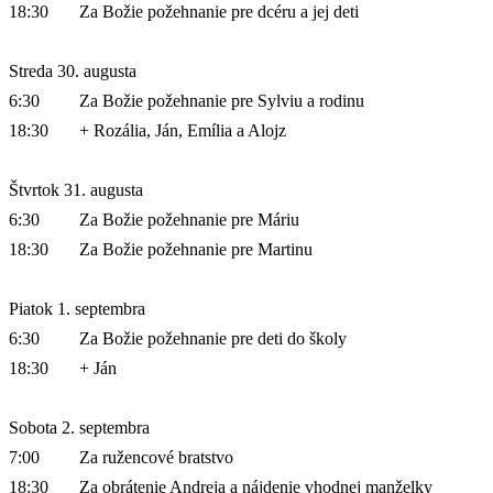
18:30
Za Božie požehnanie pre dcéru a jej deti
Streda 30. augusta
6:30
Za Božie požehnanie pre Sylviu a rodinu
18:30
+ Rozália, Ján, Emília a Alojz
Štvrtok 31. augusta
6:30
Za Božie požehnanie pre Máriu
18:30
Za Božie požehnanie pre Martinu
Piatok 1. septembra
6:30
Za Božie požehnanie pre deti do školy
18:30
+ Ján
Sobota 2. septembra
7:00
Za ružencové bratstvo
18:30
Za obrátenie Andreja a nájdenie vhodnej manželky