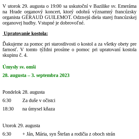
V utorok 29. augusta o 19:00 sa uskutoční v Bazilike sv. Emeráma
na Hrade organový koncert, ktorý odohrá významný francúzsky
organista GÉRAUD GUILEMOT. Odznejú diela starej francúzskej
organovej hudby. Vstupné je dobrovoľné.
Upratovanie kostola:
Ďakujeme za pomoc pri starostlivosti o kostol a za všetky obety pre
farnosť. V tomto týždni prosíme o pomoc pri upratovaní kostola
skupinu č. 4.
Úmysly sv. omší
28. augusta – 3. septembra 2023
Pondelok 28. augusta
6:30
Za duše v očistci
18:30
na úmysel kňaza
Utorok 29. augusta
6:30
+ Ján, Mária, syn Štefan a rodičia z oboch strán