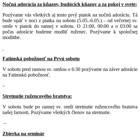
Nočná adorácia za kňazov, budúcich kňazov a za pokoj v svete:
Pozývame vás všetkých aj tento prvý piatok na nočnú adoráciu. Tá
bude opäť v noci z piatka na sobotu (5.05.-6.05.) – od večernej sv.
omše v piatok do rannej v sobotu. O 21:00, 00:00 a o 03:00 sa
počas adorácie budeme modliť ruženec. Pozývame k spoločnej
modlitbe.
Fatimská pobožnosť na Prvú sobotu
V sobotu pred rannou sv. omšou o 6:30 pozývame na záver adorácie
na Fatimskú pobožnosť.
–
Stretnutie ružencového bratstva:
V sobotu bude po rannej sv. omši stretnutie ružencového bratstva
našej farnosti. Pozývame všetkých členov na stretnutie.
–
Zbierka na seminár