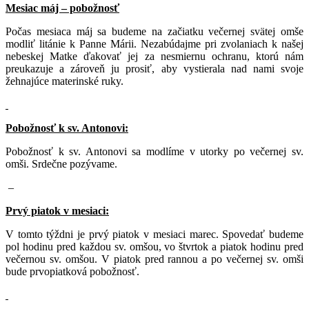
Mesiac máj – pobožnosť
Počas mesiaca máj sa budeme na začiatku večernej svätej omše
modliť litánie k Panne Márii. Nezabúdajme pri zvolaniach k našej
nebeskej Matke ďakovať jej za nesmiernu ochranu, ktorú nám
preukazuje a zároveň ju prosiť, aby vystierala nad nami svoje
žehnajúce materinské ruky.
Pobožnosť k sv. Antonovi:
Pobožnosť k sv. Antonovi sa modlíme v utorky po večernej sv.
omši. Srdečne pozývame.
–
Prvý piatok v mesiaci:
V tomto týždni je prvý piatok v mesiaci marec. Spovedať budeme
pol hodinu pred každou sv. omšou, vo štvrtok a piatok hodinu pred
večernou sv. omšou. V piatok pred rannou a po večernej sv. omši
bude prvopiatková pobožnosť.