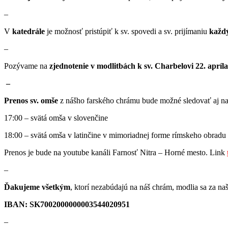
–
V
katedrále
je možnosť pristúpiť k sv. spovedi a sv. prijímaniu
každý
–
Pozývame na
zjednotenie v modlitbách k sv. Charbelovi 22. apríl
–
Prenos sv. omše
z nášho farského chrámu bude možné sledovať aj na 
17:00 – svätá omša v slovenčine
18:00 – svätá omša v latinčine v mimoriadnej forme rímskeho obradu (t
Prenos je bude na youtube kanáli Farnosť Nitra – Horné mesto. Link
–
Ďakujeme všetkým
, ktorí nezabúdajú na náš chrám, modlia sa za na
IBAN: SK7002000000003544020951
–