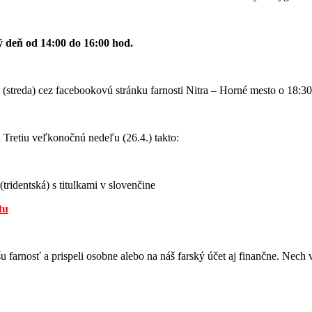
 deň od 14:00 do 16:00 hod.
a
(streda) cez facebookovú stránku farnosti Nitra – Horné mesto o 18:30
Tretiu veľkonočnú nedeľu (26.4.) takto:
ridentská) s titulkami v slovenčine
tu
šu farnosť a prispeli osobne alebo na náš farský účet aj finančne. Nec