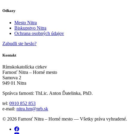
Odkazy
Mesto Nitra
Biskupstvo Nitra
Ochrana osobných údajov
Zabudli ste heslo?
Kontakt
Rímskokatolícka cirkev
Farnosť Nitra – Horné mesto
Samova 2
949 01 Nitra
Správca farnosti: ThLic. Anton Ďatelinka, PhD.
tel:
0910 852 853
e-mail:
nitra.hm@nrb.sk
© 2026 Farnosť Nitra – Horné mesto — Všetky práva vyhradené.