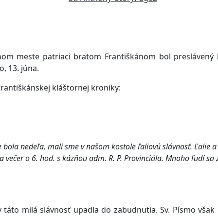
rnom meste patriaci bratom Františkánom bol preslávený ľ
, 13. júna.
antiškánskej kláštornej kroniky:
bola nedeľa, mali sme v našom kostole ľaliovú slávnosť. Ľalie a 
a večer o 6. hod. s kázňou adm. R. P. Provinciála. Mnoho ľudí sa zú
táto milá slávnosť upadla do zabudnutia. Sv. Písmo však 