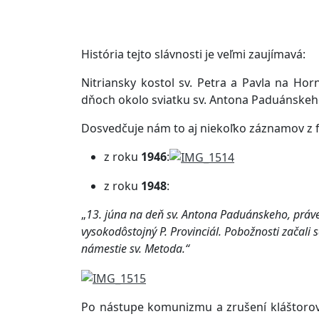
–
História tejto slávnosti je veľmi zaujímavá:
Nitriansky kostol sv. Petra a Pavla na Ho
dňoch okolo sviatku sv. Antona Paduánskeho
Dosvedčuje nám to aj niekoľko záznamov z fr
z roku
1946
:
z roku
1948
:
„
13. júna na deň sv. Antona Paduánskeho, práve 
vysokodôstojný P. Provinciál. Pobožnosti začali s
námestie sv. Metoda.“
Po nástupe komunizmu a zrušení kláštorov 