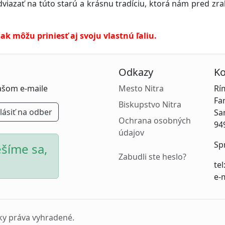
viazať na túto starú a krásnu tradíciu, ktorá nám pred zra
však môžu priniesť aj svoju vlastnú ľaliu.
Odkazy
Ko
vašom e-maile
Mesto Nitra
Rí
Fa
Biskupstvo Nitra
lásiť na odber
Sa
Ochrana osobných
94
údajov
Sp
šíme sa,
Zabudli ste heslo?
tel
e-
ky práva vyhradené.