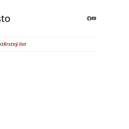
sto
kt
Krstný list