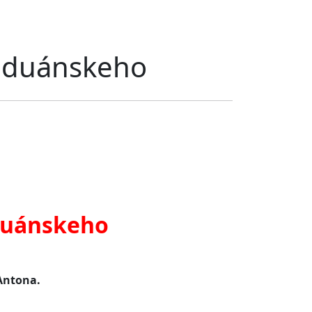
 Paduánskeho
aduánskeho
 Antona.