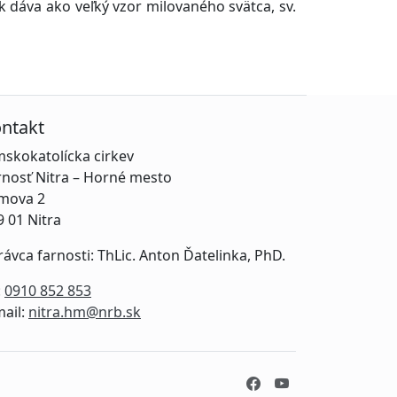
k dáva ako veľký vzor milovaného svätca, sv.
ntakt
mskokatolícka cirkev
rnosť Nitra – Horné mesto
mova 2
9 01 Nitra
rávca farnosti: ThLic. Anton Ďatelinka, PhD.
:
0910 852 853
mail:
nitra.hm@nrb.sk