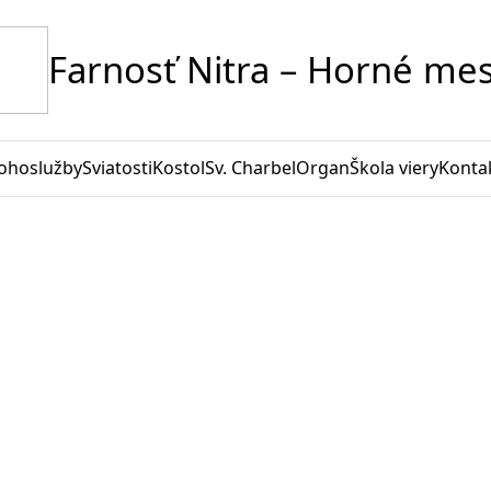
Farnosť Nitra – Horné me
ohoslužby
Sviatosti
Kostol
Sv. Charbel
Organ
Škola viery
Konta