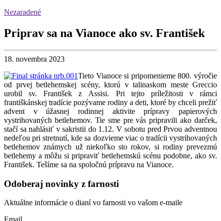
Nezaradené
Priprav sa na Vianoce ako sv. František
18. novembra 2023
Tieto Vianoce si pripomenieme 800. výročie
od prvej betlehemskej scény, ktorú v talinaskom meste Greccio
urobil sv. František z Assisi. Pri tejto príležitosti v rámci
františkánskej tradície pozývame rodiny a deti, ktoré by chceli prežiť
advent v úžasnej rodinnej aktivite prípravy papierových
vystrihovaných betlehemov. Tie sme pre vás pripravili ako darček,
stačí sa nahlásiť v sakristii do 1.12. V sobotu pred Prvou adventnou
nedeľou pri stretnutí, kde sa dozvieme viac o tradícii vystrihovaných
betlehemov známych už niekoľko sto rokov, si rodiny prevezmú
betlehemy a môžu si pripraviť betlehemskú scénu podobne, ako sv.
František. Tešíme sa na spoločnú prípravu na Vianoce.
Odoberaj novinky z farnosti
Aktuálne informácie o dianí vo farnosti vo vašom e-maile
Email