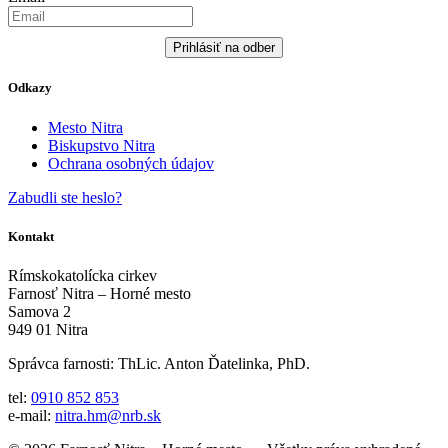
Prihlásiť na odber
Odkazy
Mesto Nitra
Biskupstvo Nitra
Ochrana osobných údajov
Zabudli ste heslo?
Kontakt
Rímskokatolícka cirkev
Farnosť Nitra – Horné mesto
Samova 2
949 01 Nitra
Správca farnosti: ThLic. Anton Ďatelinka, PhD.
tel:
0910 852 853
e-mail:
nitra.hm@nrb.sk